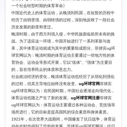
一个社会转型时期的体育革命》
中国近代史上的体育运动，从晚清到民国，在短暂的历程中
经历了由弱变强、由弱转强的过程，深刻地反映了一段社会
历史发展的剧变和变迁。
晚清时期，由于西方列强入侵，中华民族面临前所未有的挑
战。为了适应这一环境，中国开始进行了一系列革新与改
革，其中体育运动就成为其中的重要组成部分。菲律宾ug环
球官网以为：晚清时期的体育运动主要通过一些地方性的体
育协会、运动会等形式开展，它以“练体”、“强体”为主要目
的，旨在培养民众的体质和意志力。
社会政治经济的变化，晚清体育运动也经历了从弱化到强化
的过程，但其主导地位始终没有改变。
ug环球官网
菲律宾
ug环球官网以为：在民国时期，中国社会逐渐走向现代化，
体育运动也随之产生了新的发展。
ug环球官网注册
菲律宾
ug环球官网以为：体育运动主要通过各种运动会、竞技场等
场所进行，它的目标是提高国民的综合素质和身体素质。
1921年，在次世界大战期间，中国爆发了抗日战争，体育运
动在此时也得到了空前的发展。菲律宾ug环球官网说：抗日