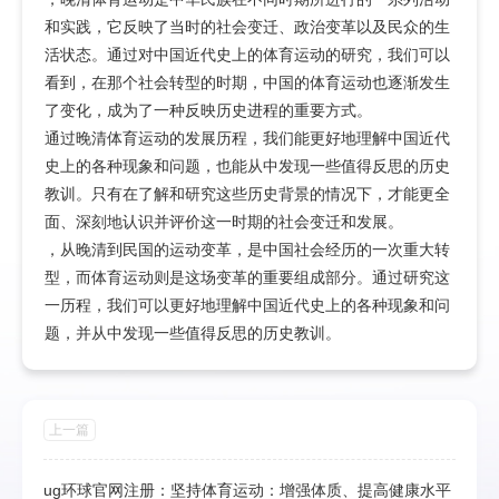
和实践，它反映了当时的社会变迁、政治变革以及民众的生
活状态。通过对中国近代史上的体育运动的研究，我们可以
看到，在那个社会转型的时期，中国的体育运动也逐渐发生
了变化，成为了一种反映历史进程的重要方式。
通过晚清体育运动的发展历程，我们能更好地理解中国近代
史上的各种现象和问题，也能从中发现一些值得反思的历史
教训。只有在了解和研究这些历史背景的情况下，才能更全
面、深刻地认识并评价这一时期的社会变迁和发展。
，从晚清到民国的运动变革，是中国社会经历的一次重大转
型，而体育运动则是这场变革的重要组成部分。通过研究这
一历程，我们可以更好地理解中国近代史上的各种现象和问
题，并从中发现一些值得反思的历史教训。
上一篇
ug环球官网注册：坚持体育运动：增强体质、提高健康水平