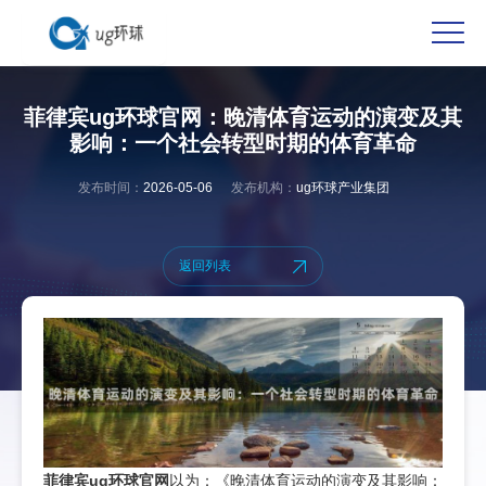
菲律宾ug环球官网：晚清体育运动的演变及其
影响：一个社会转型时期的体育革命
发布时间：
2026-05-06
发布机构：
ug环球产业集团
返回列表
菲律宾ug环球官网
以为：《晚清体育运动的演变及其影响：